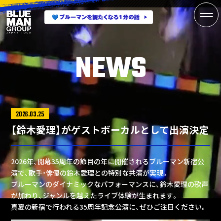
NEWS
2026.03.25
【鈴木愛理】がゲストボーカルとして出演決定
2026年、開幕35周年の節目の年に開催されるブルーマン新宿公
演で、歌手・俳優の鈴木愛理との特別な共演が実現。
ブルーマンのダイナミックなパフォーマンスに、鈴木愛理の歌声
が加わり、ジャンルを越えたライブ体験が生まれます。
真夏の新宿で行われる35周年記念公演に、ぜひご注目ください。